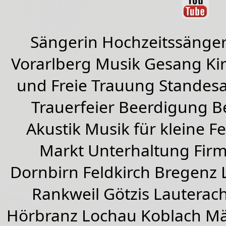
Sängerin Hochzeitssänger
Vorarlberg Musik Gesang Kirc
und Freie Trauung Standes
Trauerfeier Beerdigung B
Akustik Musik für kleine Fe
Markt Unterhaltung Firme
Dornbirn
Feldkirch
Bregenz
Rankweil
Götzis
Lauterac
Hörbranz
Lochau
Koblach
Mä