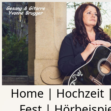
Home
|
Hochzeit
Fest
|
Hörbeispi