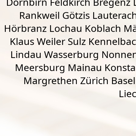
Dornbirn
Feldkirch
Bregenz
Rankweil
Götzis
Lauterac
Hörbranz
Lochau
Koblach
Mä
Klaus Weiler
Sulz Kennelba
Lindau Wasserburg Nonnen
Meersburg Mainau Konstan
Margrethen Zürich Basel
Lie