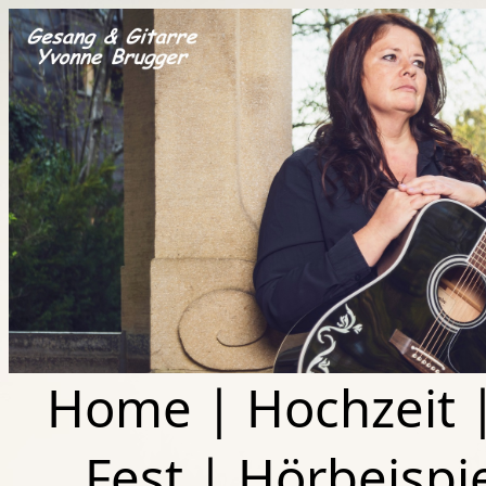
Home
|
Hochzeit
Fest
|
Hörbeispi