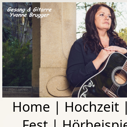
Home
|
Hochzeit
Fest
|
Hörbeispi