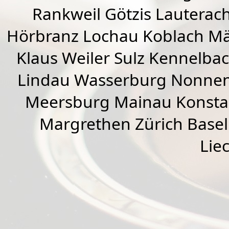
Rankweil
Götzis
Lauterac
Hörbranz
Lochau
Koblach
Mä
Klaus Weiler
Sulz Kennelba
Lindau Wasserburg Nonnen
Meersburg Mainau Konstan
Margrethen Zürich Basel
Lie