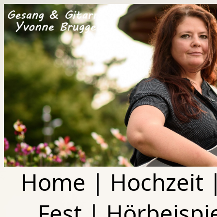
Home
|
Hochzeit
Fest
|
Hörbeispi