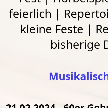
feierlich
|
Repertoi
kleine Feste
|
Re
bisherige
Musikalisc
21.02.2024 - 60er Ge