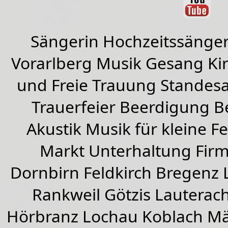
Sängerin Hochzeitssänger
Vorarlberg Musik Gesang Kirc
und Freie Trauung Standes
Trauerfeier Beerdigung B
Akustik Musik für kleine Fe
Markt Unterhaltung Firme
Dornbirn
Feldkirch
Bregenz
Rankweil
Götzis
Lauterac
Hörbranz
Lochau
Koblach
Mä