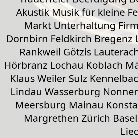
Akustik Musik für kleine Fe
Markt Unterhaltung Firme
Dornbirn
Feldkirch
Bregenz
Rankweil
Götzis
Lauterac
Hörbranz
Lochau
Koblach
Mä
Klaus Weiler
Sulz Kennelba
Lindau Wasserburg Nonnen
Meersburg Mainau Konstan
Margrethen Zürich Basel
Lie