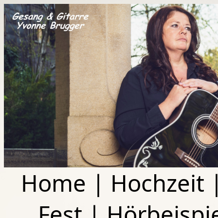
Home
|
Hochzeit
Fest
|
Hörbeispi