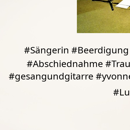
#Sängerin #Beerdigung 
#Abschiednahme #Traue
#gesangundgitarre #yvonn
#Lu