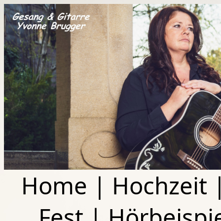
Home
|
Hochzeit
Fest
|
Hörbeispi