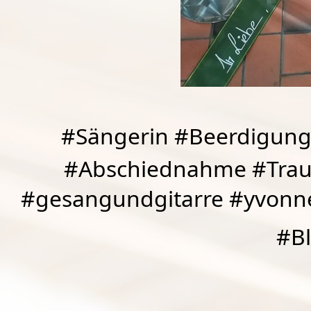
#Sängerin #Beerdigung
#Abschiednahme #Traue
#gesangundgitarre #yvonn
#B