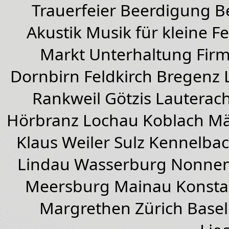
Trauerfeier Beerdigung B
Akustik Musik für kleine Fe
Markt Unterhaltung Firme
Dornbirn
Feldkirch
Bregenz
Rankweil
Götzis
Lauterac
Hörbranz
Lochau
Koblach
Mä
Klaus Weiler
Sulz Kennelba
Lindau Wasserburg Nonnen
Meersburg Mainau Konstan
Margrethen Zürich Basel