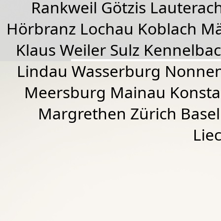
Rankweil
Götzis
Lauterac
Hörbranz
Lochau
Koblach
Mä
Klaus Weiler
Sulz Kennelba
Lindau Wasserburg Nonnen
Meersburg Mainau Konstan
Margrethen Zürich Basel
Lie