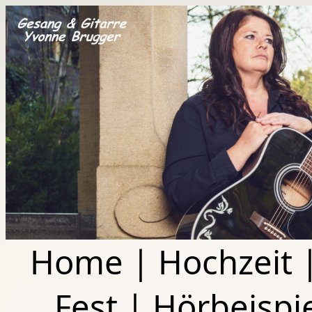
Home
|
Hochzeit
Fest
|
Hörbeispi