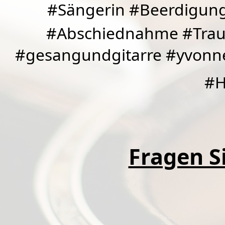
#Sängerin #Beerdigung
#Abschiednahme #Traue
#gesangundgitarre #yvonn
#H
Fragen Si