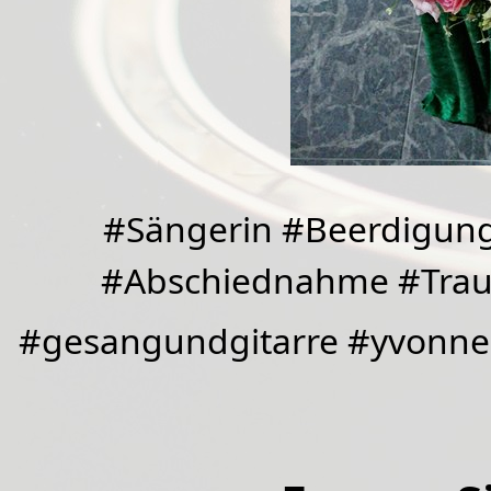
#Sängerin #Beerdigung
#Abschiednahme #Traue
#gesangundgitarre #yvonne