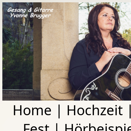
Home
|
Hochzeit
Fest
|
Hörbeispi