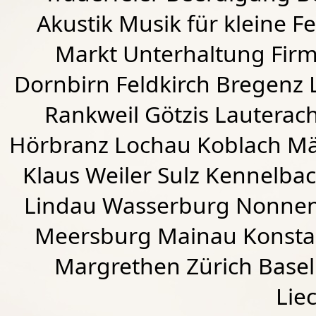
Akustik Musik für kleine Fe
Markt Unterhaltung Firme
Dornbirn
Feldkirch
Bregenz
Rankweil
Götzis
Lauterac
Hörbranz
Lochau
Koblach
Mä
Klaus Weiler
Sulz Kennelba
Lindau Wasserburg Nonnen
Meersburg Mainau Konstan
Margrethen Zürich Basel
Lie