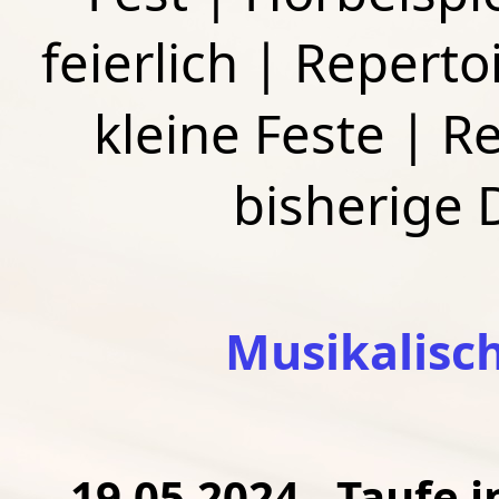
feierlich
|
Repertoi
kleine Feste
|
Re
bisherige
Musikalisc
19.05.2024 - Taufe i