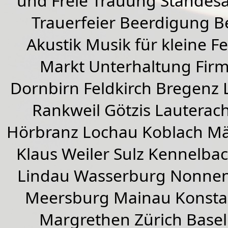
und Freie Trauung Standes
Trauerfeier Beerdigung B
Akustik Musik für kleine Fe
Markt Unterhaltung Firme
Dornbirn
Feldkirch
Bregenz
Rankweil
Götzis
Lauterac
Hörbranz
Lochau
Koblach
Mä
Klaus Weiler
Sulz Kennelba
Lindau Wasserburg Nonnen
Meersburg Mainau Konstan
Margrethen Zürich Basel