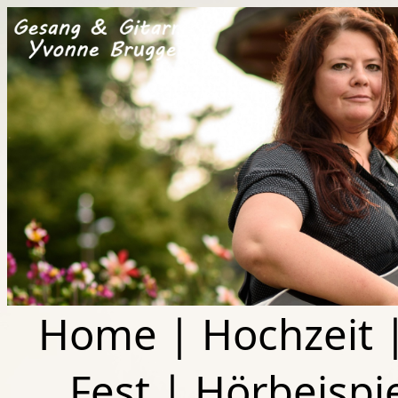
Home
|
Hochzeit
Fest
|
Hörbeispi