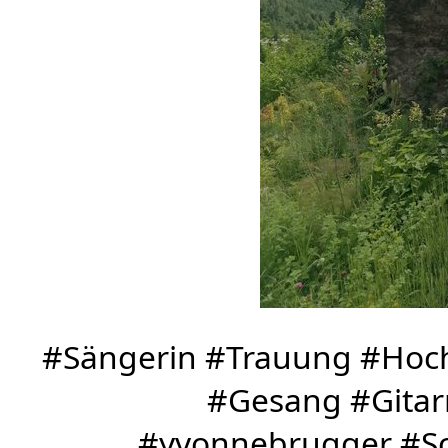
#Sängerin #Trauung #Hoch
#Gesang #Gitar
#yvonnebrugger #Sc