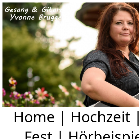
Home
|
Hochzeit
Fest
|
Hörbeispi