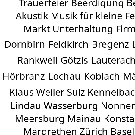
Trauerfeier Beerdigung B
Akustik Musik für kleine Fe
Markt Unterhaltung Firme
Dornbirn
Feldkirch
Bregenz
Rankweil
Götzis
Lauterac
Hörbranz
Lochau
Koblach
Mä
Klaus Weiler
Sulz Kennelba
Lindau Wasserburg Nonnen
Meersburg Mainau Konstan
Margrethen Zürich Basel