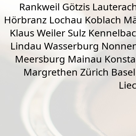
Rankweil
Götzis
Lauterac
Hörbranz
Lochau
Koblach
Mä
Klaus Weiler
Sulz Kennelba
Lindau Wasserburg Nonnen
Meersburg Mainau Konstan
Margrethen Zürich Basel
Lie