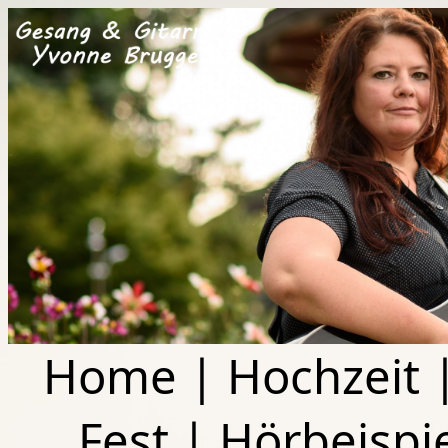
Home
|
Hochzeit
Fest
|
Hörbeispi