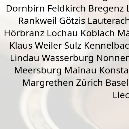
Dornbirn
Feldkirch
Bregenz
Rankweil
Götzis
Lauterac
Hörbranz
Lochau
Koblach
Mä
Klaus Weiler
Sulz Kennelba
Lindau Wasserburg Nonnen
Meersburg Mainau Konstan
Margrethen Zürich Basel
Lie