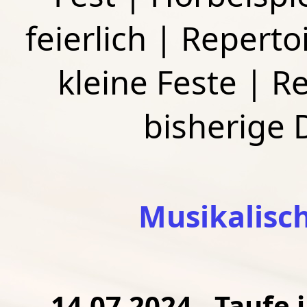
feierlich
|
Repertoi
kleine Feste
|
Re
bisherige
Musikalisc
14.07.2024 - Taufe 