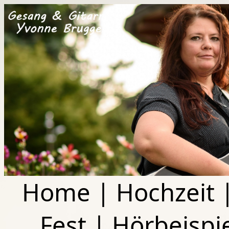
Home
|
Hochzeit
Fest
|
Hörbeispi