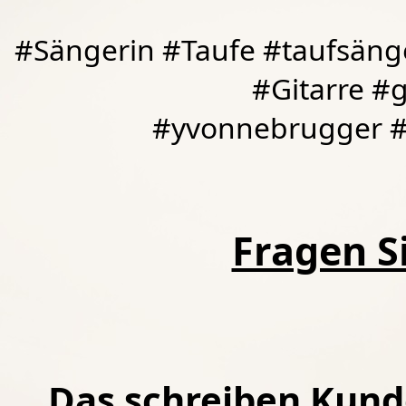
#Sängerin #Taufe #taufsäng
#Gitarre #
#yvonnebrugger #
Fragen Si
Das schreiben Kund