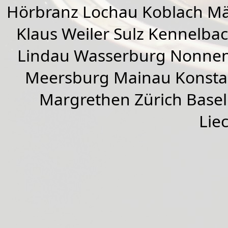
Hörbranz
Lochau
Koblach
Mä
Klaus Weiler
Sulz Kennelba
Lindau Wasserburg Nonnen
Meersburg Mainau Konstan
Margrethen Zürich Basel
Lie