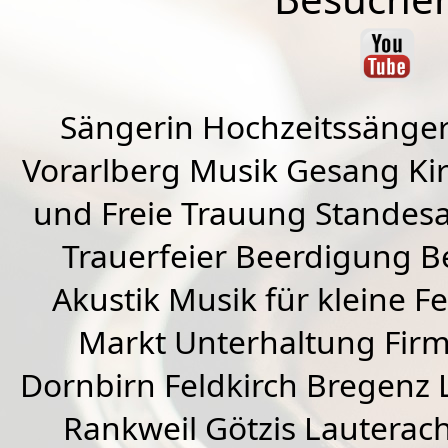
Sängerin Hochzeitssänger
Vorarlberg Musik Gesang Kirc
und Freie Trauung Standes
Trauerfeier Beerdigung B
Akustik Musik für kleine Fe
Markt Unterhaltung Firme
Dornbirn
Feldkirch
Bregenz
Rankweil
Götzis
Lauterac