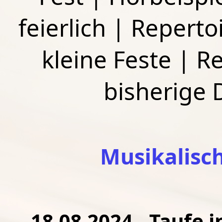
feierlich
|
Repertoi
kleine Feste
|
Re
bisherige
Musikalisc
18.08.2024 - Taufe 