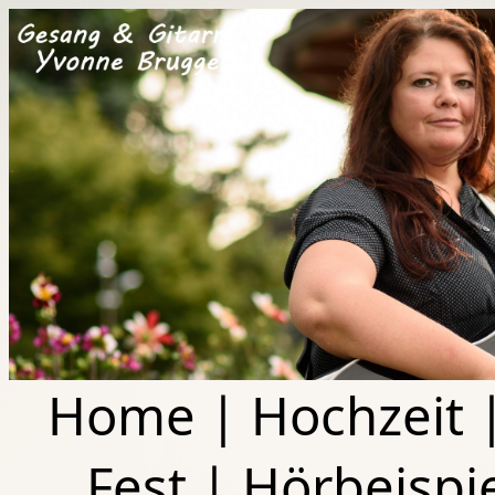
Home
|
Hochzeit
Fest
|
Hörbeispi