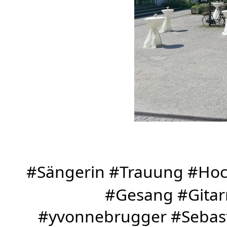
#Sängerin #Trauung #Hoch
#Gesang #Gitar
#yvonnebrugger #Sebast