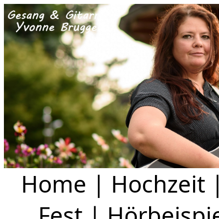
Home
|
Hochzeit
Fest
|
Hörbeispi