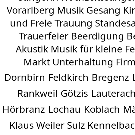
Vorarlberg Musik Gesang Kirc
und Freie Trauung Standes
Trauerfeier Beerdigung B
Akustik Musik für kleine Fe
Markt Unterhaltung Firme
Dornbirn
Feldkirch
Bregenz
Rankweil
Götzis
Lauterac
Hörbranz
Lochau
Koblach
Mä
Klaus Weiler
Sulz Kennelba