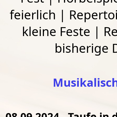
feierlich
|
Repertoi
kleine Feste
|
Re
bisherige
Musikalisc
08.09.2024 - Taufe in