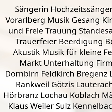
Sängerin Hochzeitssänger
Vorarlberg Musik Gesang Kirc
und Freie Trauung Standes
Trauerfeier Beerdigung B
Akustik Musik für kleine Fe
Markt Unterhaltung Firme
Dornbirn
Feldkirch
Bregenz
Rankweil
Götzis
Lauterac
Hörbranz
Lochau
Koblach
Mä
Klaus Weiler
Sulz Kennelba