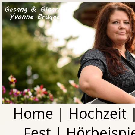
Home
|
Hochzeit
Fest
|
Hörbeispi