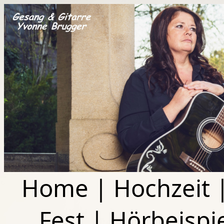
Home
|
Hochzeit
Fest
|
Hörbeispi