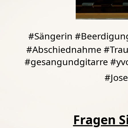
#Sängerin #Beerdigung
#Abschiednahme #Traue
#gesangundgitarre #yv
#Jose
Fragen Si