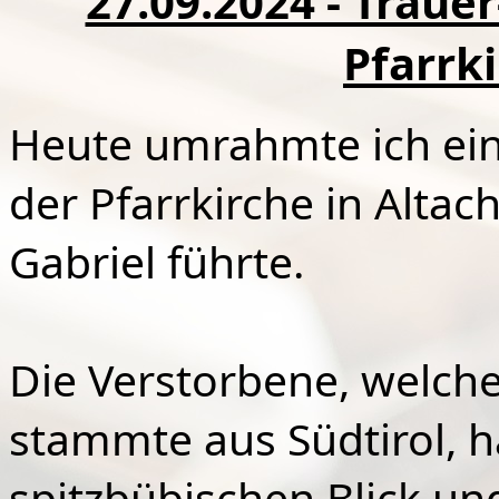
27.09.2024 - Traue
Pfarrk
Heute umrahmte ich ein
der Pfarrkirche in Alta
Gabriel führte.
Die Verstorbene, welch
stammte aus Südtirol, h
spitzbübischen Blick un