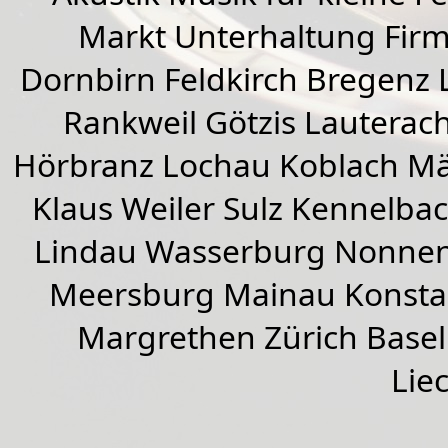
Markt Unterhaltung Firme
Dornbirn
Feldkirch
Bregenz
Rankweil
Götzis
Lauterac
Hörbranz
Lochau
Koblach
Mä
Klaus Weiler
Sulz Kennelba
Lindau Wasserburg Nonnen
Meersburg Mainau Konstan
Margrethen Zürich Basel
Lie