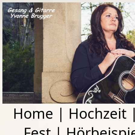
Home
|
Hochzeit
Fest
|
Hörbeispi