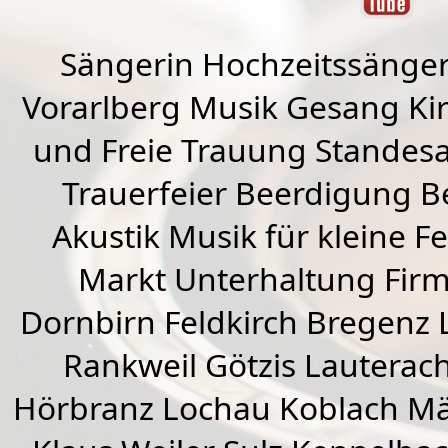
Sängerin Hochzeitssänger
Vorarlberg Musik Gesang Kirc
und Freie Trauung Standes
Trauerfeier Beerdigung B
Akustik Musik für kleine Fe
Markt Unterhaltung Firme
Dornbirn
Feldkirch
Bregenz
Rankweil
Götzis
Lauterac
Hörbranz
Lochau
Koblach
Mä