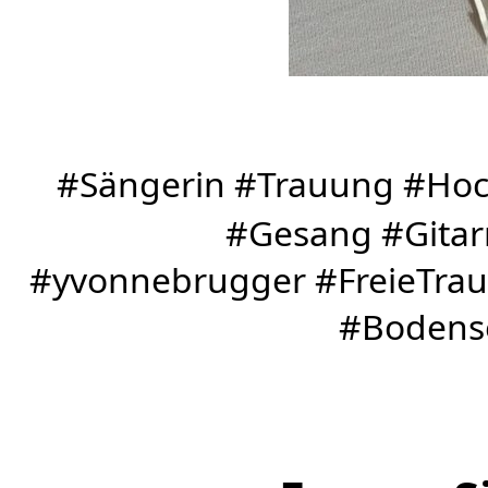
#Sängerin #Trauung #Hoch
#Gesang #Gitar
#yvonnebrugger #FreieTrau
#Bodense