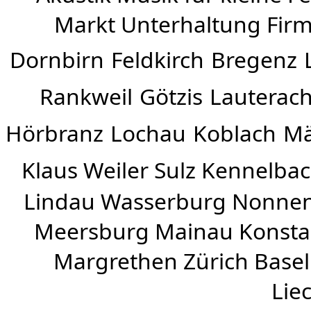
Markt Unterhaltung Firme
Dornbirn
Feldkirch
Bregenz
Rankweil
Götzis
Lauterac
Hörbranz
Lochau
Koblach
Mä
Klaus Weiler
Sulz Kennelba
Lindau Wasserburg Nonnen
Meersburg Mainau Konstan
Margrethen Zürich Basel
Lie