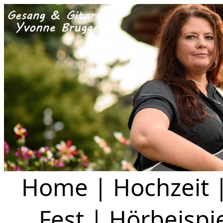
Home
|
Hochzeit
Fest
|
Hörbeispi