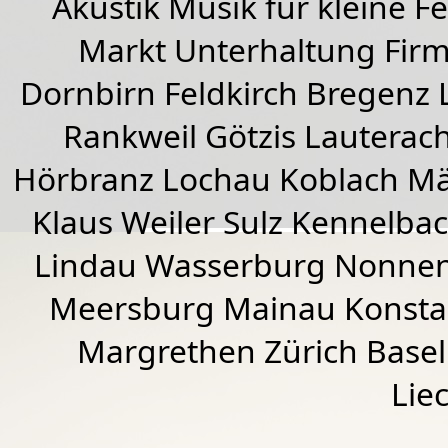
Akustik Musik für kleine Fe
Markt Unterhaltung Firme
Dornbirn
Feldkirch
Bregenz
Rankweil
Götzis
Lauterac
Hörbranz
Lochau
Koblach
Mä
Klaus Weiler
Sulz Kennelba
Lindau Wasserburg Nonnen
Meersburg Mainau Konstan
Margrethen Zürich Basel
Lie