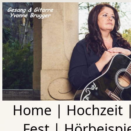
Home
|
Hochzeit
Fest
|
Hörbeispi