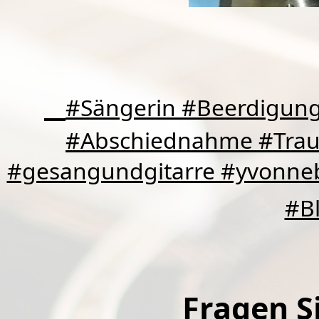
#Sängerin #Beerdigung
#Abschiednahme #Traue
#gesangundgitarre #yvonneb
#B
Fragen Si