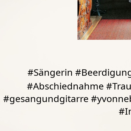
#Sängerin #Beerdigung
#Abschiednahme #Traue
#gesangundgitarre #yvonneb
#I