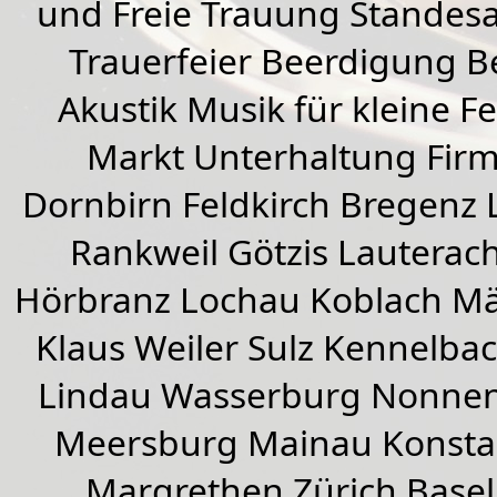
und Freie Trauung Standes
Trauerfeier Beerdigung B
Akustik Musik für kleine Fe
Markt Unterhaltung Firme
Dornbirn
Feldkirch
Bregenz
Rankweil
Götzis
Lauterac
Hörbranz
Lochau
Koblach
Mä
Klaus Weiler
Sulz Kennelba
Lindau Wasserburg Nonnen
Meersburg Mainau Konstan
Margrethen Zürich Basel