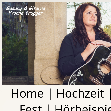
Home
|
Hochzeit
Fest
|
Hörbeispi