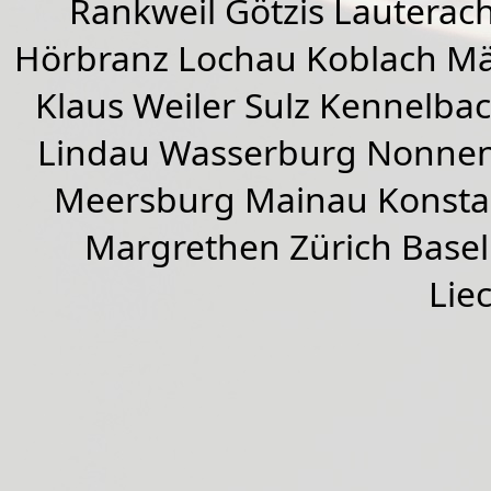
Rankweil
Götzis
Lauterac
Hörbranz
Lochau
Koblach
Mä
Klaus Weiler
Sulz Kennelba
Lindau Wasserburg Nonnen
Meersburg Mainau Konstan
Margrethen Zürich Basel
Lie