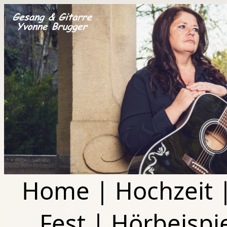
Home
|
Hochzeit
Fest
|
Hörbeispi