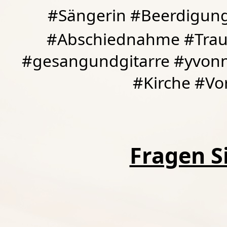
#Sängerin #Beerdigung
#Abschiednahme #Traue
#gesangundgitarre #yvonn
#Kirche #Vor
Fragen Si