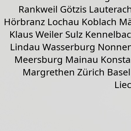
Rankweil
Götzis
Lauterac
Hörbranz
Lochau
Koblach
Mä
Klaus Weiler
Sulz Kennelba
Lindau Wasserburg Nonnen
Meersburg Mainau Konstan
Margrethen Zürich Basel
Lie