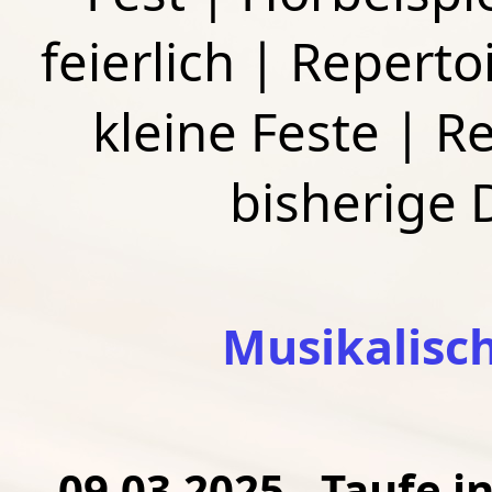
feierlich
|
Repertoi
kleine Feste
|
Re
bisherige
Musikalisc
09.03.2025 - Taufe i