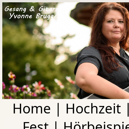
Home
|
Hochzeit
Fest
|
Hörbeispi