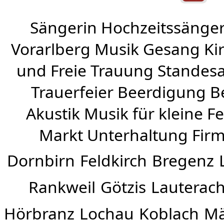
Sängerin Hochzeitssänger
Vorarlberg Musik Gesang Kirc
und Freie Trauung Standes
Trauerfeier Beerdigung B
Akustik Musik für kleine Fe
Markt Unterhaltung Firme
Dornbirn
Feldkirch
Bregenz
Rankweil
Götzis
Lauterac
Hörbranz
Lochau
Koblach
Mä