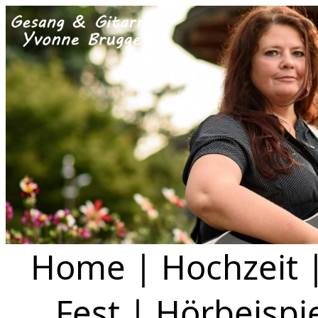
Home
|
Hochzeit
Fest
|
Hörbeispi