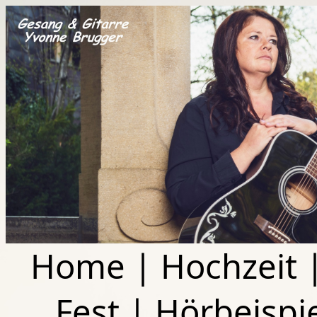
Home
|
Hochzeit
Fest
|
Hörbeispi