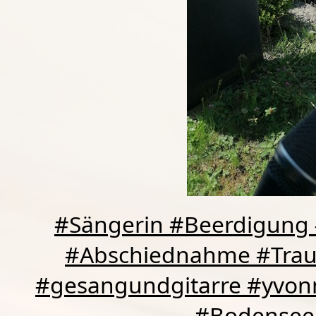
#Sängerin #Beerdigung 
#Abschiednahme #Traue
#gesangundgitarre #yvon
#Bodensee 