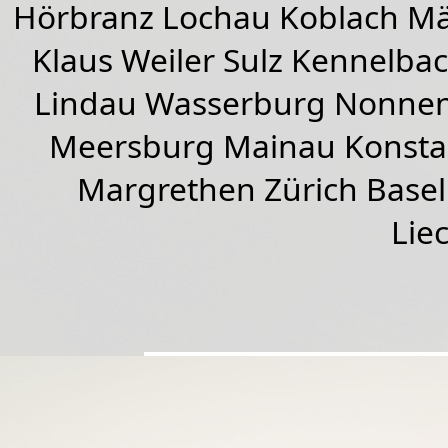
Hörbranz
Lochau
Koblach
Mä
Klaus Weiler
Sulz Kennelba
Lindau Wasserburg Nonnen
Meersburg Mainau Konstan
Margrethen Zürich Basel
Lie