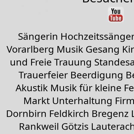
Sängerin Hochzeitssänger
Vorarlberg Musik Gesang Kirc
und Freie Trauung Standes
Trauerfeier Beerdigung B
Akustik Musik für kleine Fe
Markt Unterhaltung Firme
Dornbirn
Feldkirch
Bregenz
Rankweil
Götzis
Lauterac