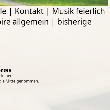
le
|
Kontakt
|
Musik feierlich
ire allgemein
|
bisherige
ensee
rleihen.
n die Mitte genommen.