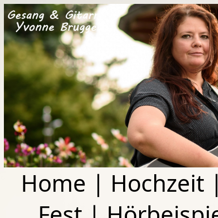
Home
|
Hochzeit
Fest
|
Hörbeispi