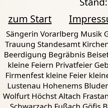
Stand:
zum Start
Impres
Sängerin Vorarlberg Musik G
Trauung Standesamt Kirchen
Beerdigung Begräbnis Beiset
kleine Feiern Privatfeier G
Firmenfest kleine Feier klein
Lustenau
Hohenems
Blude
Wolfurt
Höchst
Altach
Frasta
Schwarzach
Fußach
Göfis 