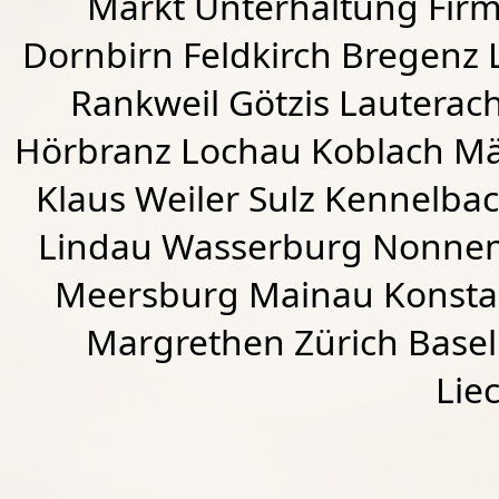
Markt Unterhaltung Firme
Dornbirn
Feldkirch
Bregenz
Rankweil
Götzis
Lauterac
Hörbranz
Lochau
Koblach
Mä
Klaus Weiler
Sulz Kennelba
Lindau Wasserburg Nonnen
Meersburg Mainau Konstan
Margrethen Zürich Basel
Lie