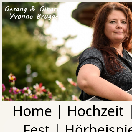
Home
|
Hochzeit
Fest
|
Hörbeispi