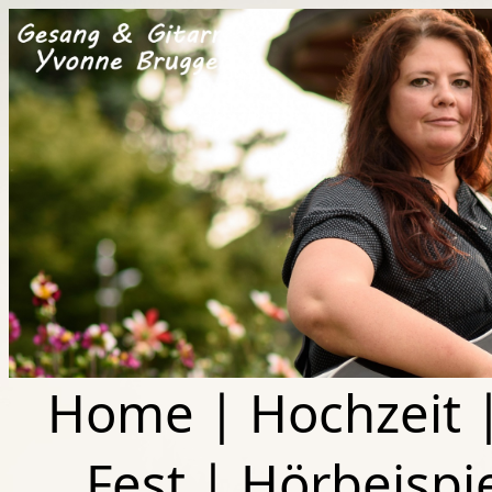
Home
|
Hochzeit
Fest
|
Hörbeispi