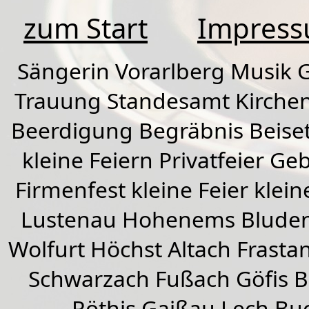
zum Start
Impres
Sängerin Vorarlberg Musik G
Trauung Standesamt Kirchen
Beerdigung Begräbnis Beiset
kleine Feiern Privatfeier G
Firmenfest kleine Feier klein
Lustenau
Hohenems
Blude
Wolfurt
Höchst
Altach
Frasta
Schwarzach
Fußach
Göfis 
Röthis
Gaißau
Lech Buc