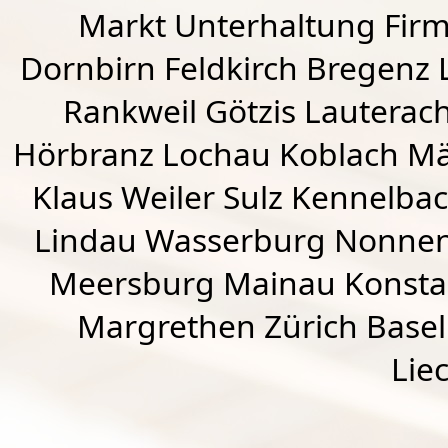
Markt Unterhaltung Firme
Dornbirn
Feldkirch
Bregenz
Rankweil
Götzis
Lauterac
Hörbranz
Lochau
Koblach
Mä
Klaus Weiler
Sulz Kennelba
Lindau Wasserburg Nonnen
Meersburg Mainau Konstan
Margrethen Zürich Basel
Lie