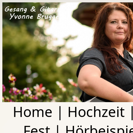
Home
|
Hochzeit
Fest
|
Hörbeispi