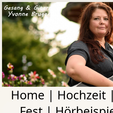
Home
|
Hochzeit
Fest
|
Hörbeispi