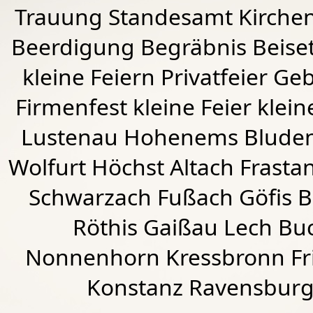
Trauung Standesamt Kirchen
Beerdigung Begräbnis Beiset
kleine Feiern Privatfeier G
Firmenfest kleine Feier klein
Lustenau
Hohenems
Blude
Wolfurt
Höchst
Altach
Frasta
Schwarzach
Fußach
Göfis 
Röthis
Gaißau
Lech Buc
Nonnenhorn Kressbronn Fr
Konstanz Ravensburg 