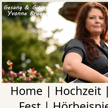
Home
|
Hochzeit
Fest
|
Hörbeispi