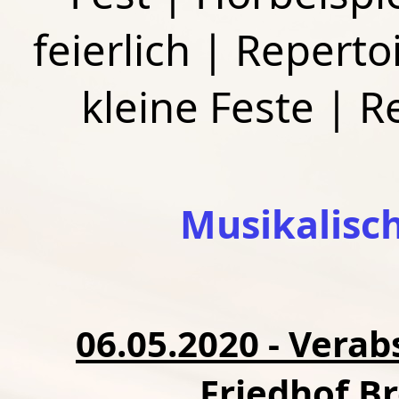
feierlich
|
Repertoi
kleine Feste
|
R
Musikalisc
06.05.2020 - Vera
Friedhof B