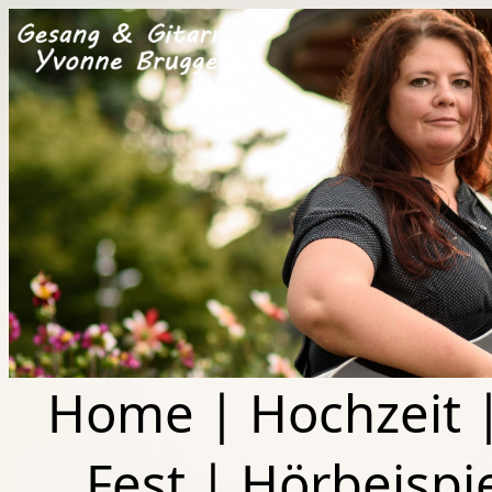
Home
|
Hochzeit
Fest
|
Hörbeispi