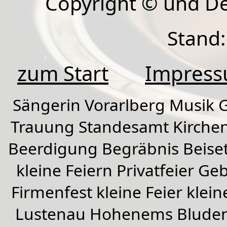
Copyright © und D
Stand:
zum Start
Impres
Sängerin Vorarlberg Musik G
Trauung Standesamt Kirchen
Beerdigung Begräbnis Beiset
kleine Feiern Privatfeier G
Firmenfest kleine Feier klein
Lustenau
Hohenems
Blude