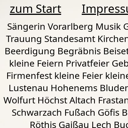
zum Start
Impres
Sängerin Vorarlberg Musik G
Trauung Standesamt Kirchen
Beerdigung Begräbnis Beiset
kleine Feiern Privatfeier G
Firmenfest kleine Feier klein
Lustenau
Hohenems
Blude
Wolfurt
Höchst
Altach
Frasta
Schwarzach
Fußach
Göfis 
Röthis
Gaißau
Lech Buc