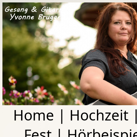
Home
|
Hochzeit
Fest
|
Hörbeispi