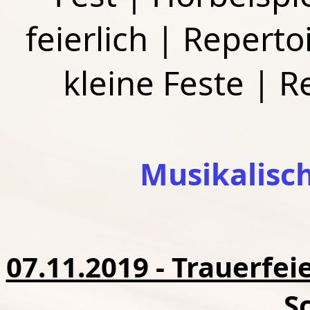
feierlich
|
Repertoi
kleine Feste
|
R
Musikalisc
07.11.2019 - Trauerfei
S