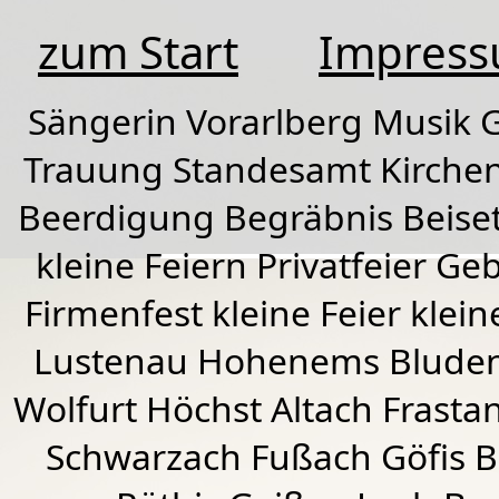
zum Start
Impres
Sängerin Vorarlberg Musik G
Trauung Standesamt Kirchen
Beerdigung Begräbnis Beiset
kleine Feiern Privatfeier G
Firmenfest kleine Feier klein
Lustenau
Hohenems
Blude
Wolfurt
Höchst
Altach
Frasta
Schwarzach
Fußach
Göfis 