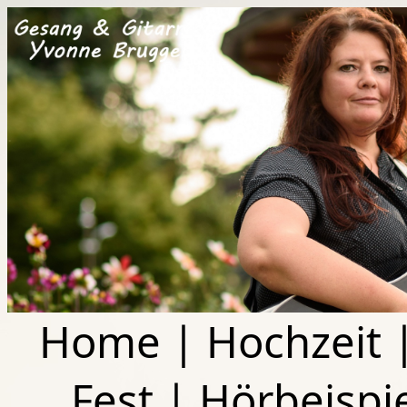
Home
|
Hochzeit
Fest
|
Hörbeispi