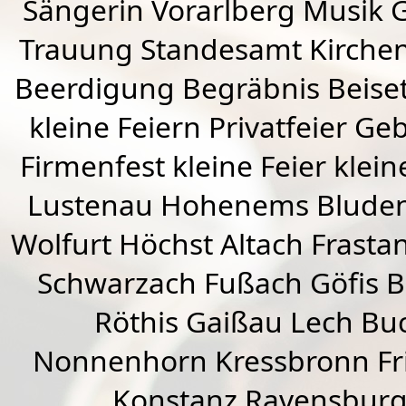
Sängerin Vorarlberg Musik G
Trauung Standesamt Kirchen
Beerdigung Begräbnis Beiset
kleine Feiern Privatfeier G
Firmenfest kleine Feier klein
Lustenau
Hohenems
Blude
Wolfurt
Höchst
Altach
Frasta
Schwarzach
Fußach
Göfis 
Röthis
Gaißau
Lech Buc
Nonnenhorn Kressbronn Fr
Konstanz Ravensburg 