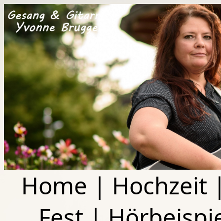
Home
|
Hochzeit
Fest
|
Hörbeispi