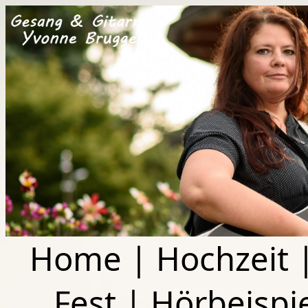
Home
|
Hochzeit
Fest
|
Hörbeispi