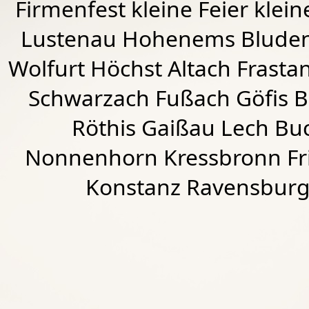
Firmenfest kleine Feier klein
Lustenau
Hohenems
Blude
Wolfurt
Höchst
Altach
Frasta
Schwarzach
Fußach
Göfis 
Röthis
Gaißau
Lech Buc
Nonnenhorn Kressbronn Fr
Konstanz Ravensburg 