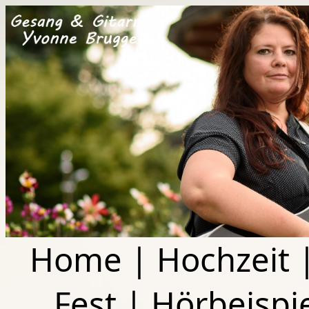
Home
|
Hochzeit
Fest
|
Hörbeispi