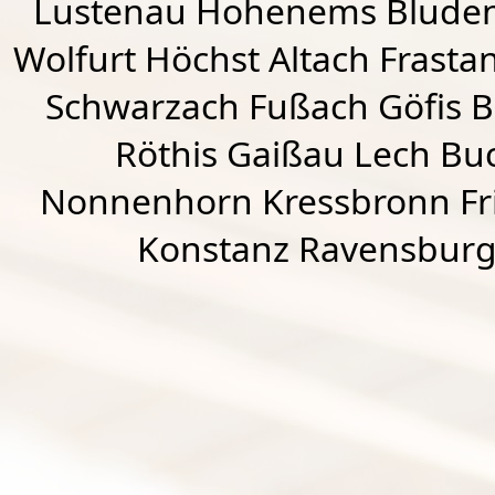
Lustenau
Hohenems
Blude
Wolfurt
Höchst
Altach
Frasta
Schwarzach
Fußach
Göfis 
Röthis
Gaißau
Lech Buc
Nonnenhorn Kressbronn Fr
Konstanz Ravensburg 