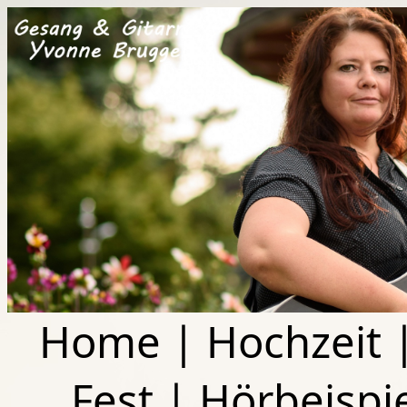
Home
|
Hochzeit
Fest
|
Hörbeispi