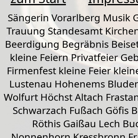
Sängerin Vorarlberg Musik G
Trauung Standesamt Kirchen
Beerdigung Begräbnis Beiset
kleine Feiern Privatfeier G
Firmenfest kleine Feier klein
Lustenau
Hohenems
Blude
Wolfurt
Höchst
Altach
Frasta
Schwarzach
Fußach
Göfis 
Röthis
Gaißau
Lech Buc
Nonnenhorn Kressbronn Fr