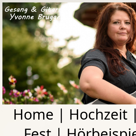
Home
|
Hochzeit
Fest
|
Hörbeispi