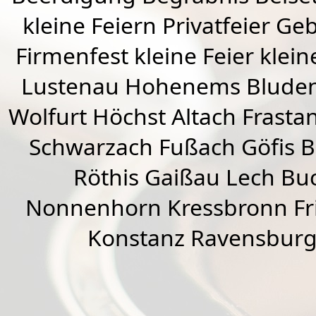
kleine Feiern Privatfeier G
Firmenfest kleine Feier klein
Lustenau
Hohenems
Blude
Wolfurt
Höchst
Altach
Frasta
Schwarzach
Fußach
Göfis 
Röthis
Gaißau
Lech Buc
Nonnenhorn Kressbronn Fr
Konstanz Ravensburg 