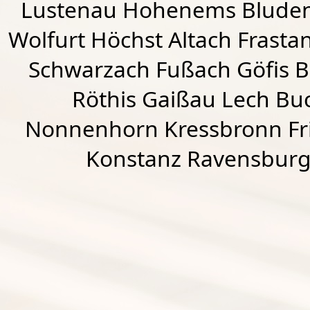
Lustenau
Hohenems
Blude
Wolfurt
Höchst
Altach
Frasta
Schwarzach
Fußach
Göfis 
Röthis
Gaißau
Lech Buc
Nonnenhorn Kressbronn Fr
Konstanz Ravensburg 