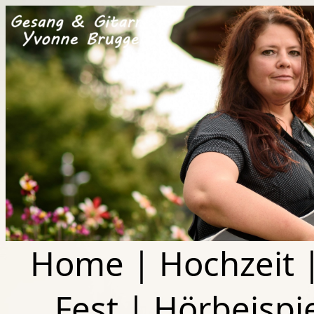
Home
|
Hochzeit
Fest
|
Hörbeispi