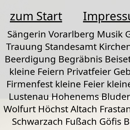
zum Start
Impres
Sängerin Vorarlberg Musik G
Trauung Standesamt Kirchen
Beerdigung Begräbnis Beiset
kleine Feiern Privatfeier G
Firmenfest kleine Feier klein
Lustenau
Hohenems
Blude
Wolfurt
Höchst
Altach
Frasta
Schwarzach
Fußach
Göfis 