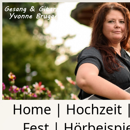
Home
|
Hochzeit
Fest
|
Hörbeispi