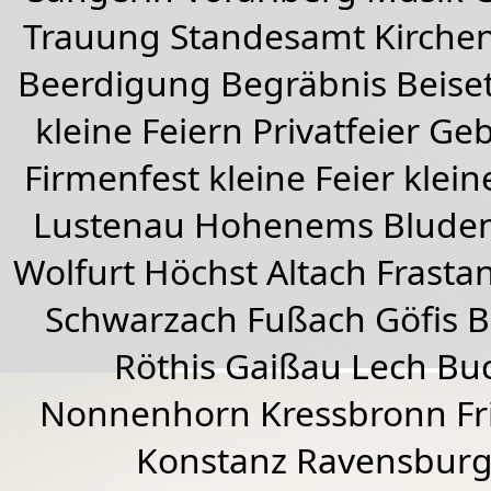
Trauung Standesamt Kirchen
Beerdigung Begräbnis Beiset
kleine Feiern Privatfeier G
Firmenfest kleine Feier klein
Lustenau
Hohenems
Blude
Wolfurt
Höchst
Altach
Frasta
Schwarzach
Fußach
Göfis 
Röthis
Gaißau
Lech Buc
Nonnenhorn Kressbronn Fr
Konstanz Ravensburg 