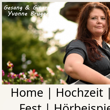
Home
|
Hochzeit
Fest
|
Hörbeispi