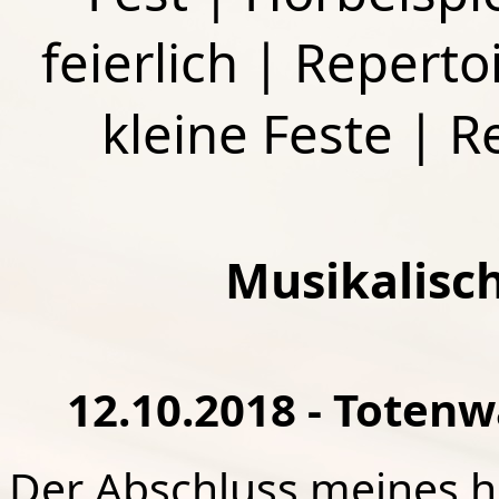
feierlich
|
Repertoi
kleine Feste
|
R
Musikalisc
12.10.2018 - Totenw
Der Abschluss meines h