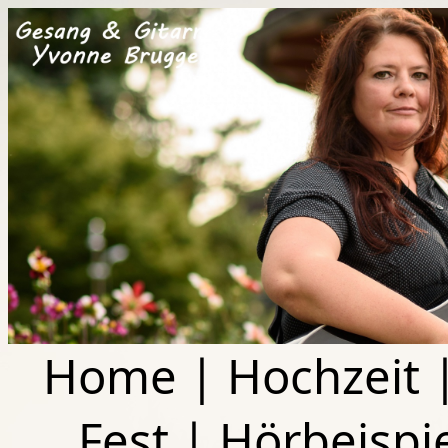
Home
|
Hochzeit
Fest
|
Hörbeispi