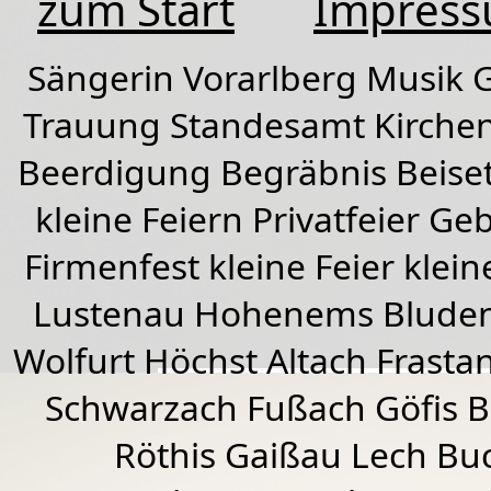
zum Start
Impres
Sängerin Vorarlberg Musik G
Trauung Standesamt Kirchen
Beerdigung Begräbnis Beiset
kleine Feiern Privatfeier G
Firmenfest kleine Feier klein
Lustenau
Hohenems
Blude
Wolfurt
Höchst
Altach
Frasta
Schwarzach
Fußach
Göfis 
Röthis
Gaißau
Lech Buc