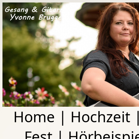
Home
|
Hochzeit
Fest
|
Hörbeispi