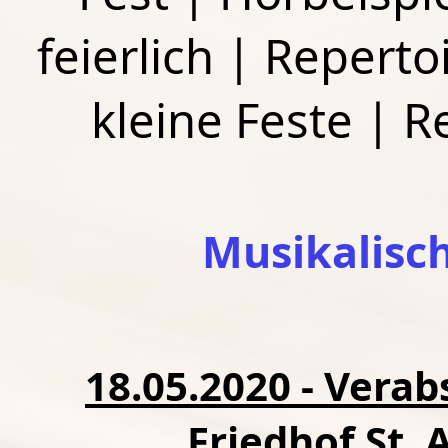
feierlich
|
Repertoi
kleine Feste
|
R
Musikalisc
18.05.2020 - Vera
Friedhof St.