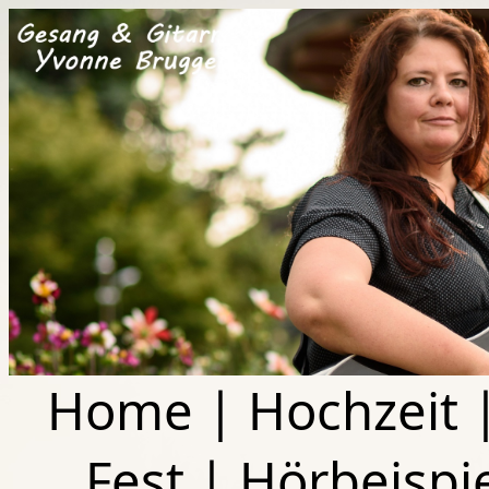
Home
|
Hochzeit
Fest
|
Hörbeispi