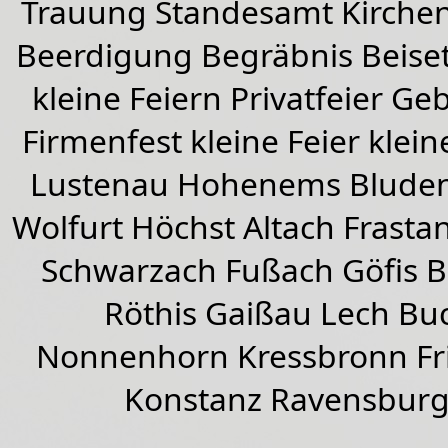
Trauung Standesamt Kirchen
Beerdigung Begräbnis Beiset
kleine Feiern Privatfeier G
Firmenfest kleine Feier klein
Lustenau
Hohenems
Blude
Wolfurt
Höchst
Altach
Frasta
Schwarzach
Fußach
Göfis 
Röthis
Gaißau
Lech Buc
Nonnenhorn Kressbronn Fr
Konstanz Ravensburg 