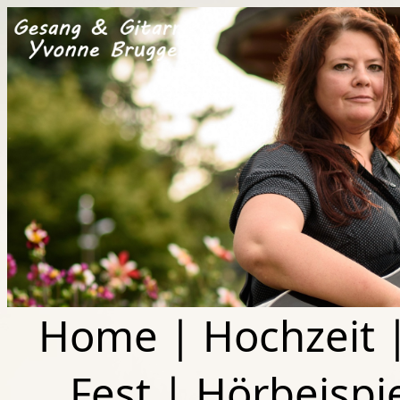
Home
|
Hochzeit
Fest
|
Hörbeispi