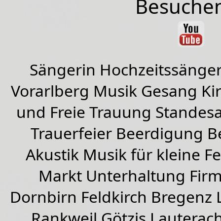
Besuchen
Sängerin Hochzeitssänger
Vorarlberg Musik Gesang Kirc
und Freie Trauung Standes
Trauerfeier Beerdigung B
Akustik Musik für kleine Fe
Markt Unterhaltung Firme
Dornbirn
Feldkirch
Bregenz
Rankweil
Götzis
Lauterac