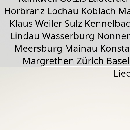
Hörbranz
Lochau
Koblach
Mä
Klaus Weiler
Sulz Kennelba
Lindau Wasserburg Nonnen
Meersburg Mainau Konstan
Margrethen Zürich Basel
Lie