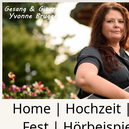
Home
|
Hochzeit
Fest
|
Hörbeispi