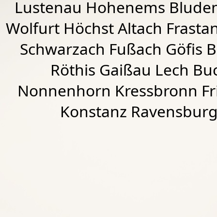
Lustenau
Hohenems
Blude
Wolfurt
Höchst
Altach
Frasta
Schwarzach
Fußach
Göfis 
Röthis
Gaißau
Lech Buc
Nonnenhorn Kressbronn Fr
Konstanz Ravensburg 