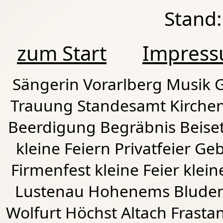
Stand:
zum Start
Impres
Sängerin Vorarlberg Musik G
Trauung Standesamt Kirchen
Beerdigung Begräbnis Beiset
kleine Feiern Privatfeier G
Firmenfest kleine Feier klein
Lustenau
Hohenems
Blude
Wolfurt
Höchst
Altach
Frasta