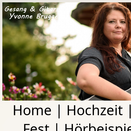
Home
|
Hochzeit
Fest
|
Hörbeispi