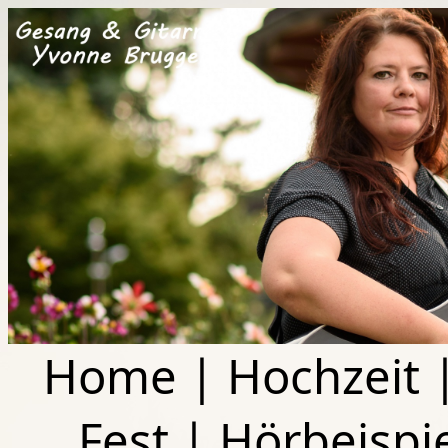
Home
|
Hochzeit
Fest
|
Hörbeispi