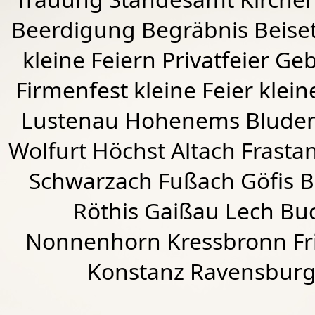
Beerdigung Begräbnis Beiset
kleine Feiern Privatfeier G
Firmenfest kleine Feier klein
Lustenau
Hohenems
Blude
Wolfurt
Höchst
Altach
Frasta
Schwarzach
Fußach
Göfis 
Röthis
Gaißau
Lech Buc
Nonnenhorn Kressbronn Fr
Konstanz Ravensburg 