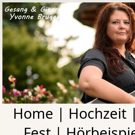
Home
|
Hochzeit
Fest
|
Hörbeispi