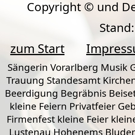
Copyright © und D
Stand:
zum Start
Impres
Sängerin Vorarlberg Musik G
Trauung Standesamt Kirchen
Beerdigung Begräbnis Beiset
kleine Feiern Privatfeier G
Firmenfest kleine Feier klein
Lustenau
Hohenems
Blude