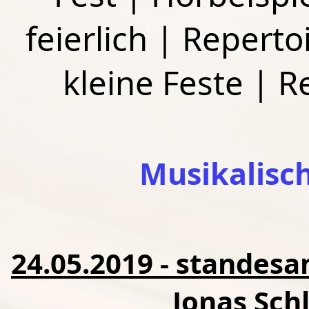
feierlich
|
Repertoi
kleine Feste
|
R
Musikalisc
24.05.2019 - standes
Jonas Schl